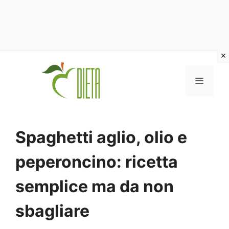
Vai
al
MENU
contenuto
Spaghetti aglio, olio e
peperoncino: ricetta
semplice ma da non
sbagliare