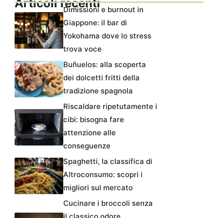
Articoli recenti
Dimissioni e burnout in
Giappone: il bar di
Yokohama dove lo stress
trova voce
Buñuelos: alla scoperta
dei dolcetti fritti della
tradizione spagnola
Riscaldare ripetutamente i
cibi: bisogna fare
attenzione alle
conseguenze
Spaghetti, la classifica di
Altroconsumo: scopri i
migliori sul mercato
Cucinare i broccoli senza
il classico odore