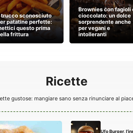
Brownies con fagioli 
l trucco sconosciuto
cioccolato: un dolce
er patatine perfette:
sorprendente anche
ettici questo prima
per vegani e
ella frittura
intolleranti
Ricette
ette gustose: mangiare sano senza rinunciare al piac
Ufo Burger, l’