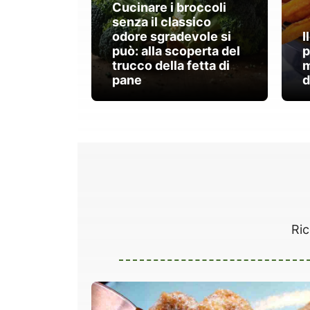
Cucinare i broccoli
senza il classico
odore sgradevole si
I
può: alla scoperta del
p
trucco della fetta di
m
pane
d
Ric