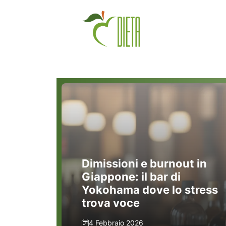
Vai
al
contenuto
Dimissioni e burnout in
Giappone: il bar di
Yokohama dove lo stress
trova voce
4 Febbraio 2026