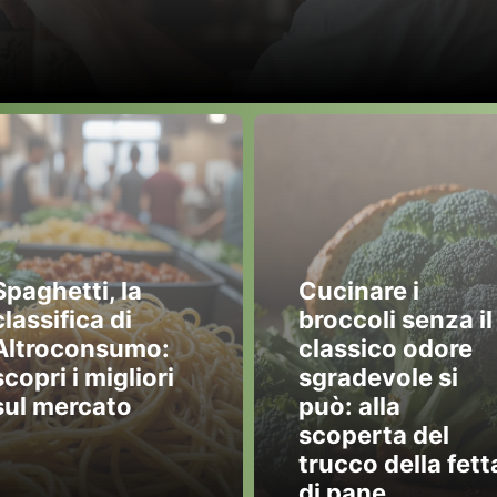
Spaghetti, la
Cucinare i
classifica di
broccoli senza il
Altroconsumo:
classico odore
scopri i migliori
sgradevole si
sul mercato
può: alla
scoperta del
trucco della fett
di pane