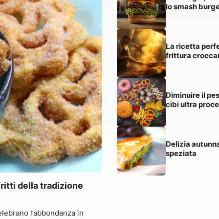
lo smash burge
La ricetta perf
frittura croccan
Diminuire il pes
cibi ultra proc
Delizia autunna
speziata
itti della tradizione
celebrano l’abbondanza in