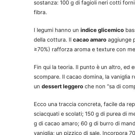
sostanza: 100 g di fagioli neri cotti for
fibra.
I legumi hanno un
indice glicemico
bass
della cottura. Il
cacao amaro
aggiunge pol
≥70%) rafforza aroma e texture con me
Fin qui la teoria. Il punto è un altro, ed
scompare. Il cacao domina, la vaniglia rot
un
dessert leggero
che non “sa di com
Ecco una traccia concreta, facile da repli
sciacquati e scolati; 150 g di purea di
g di cacao amaro; 60 g di burro di mandor
vaniglia; un pizzico di sale. Incorpora 