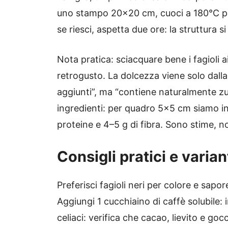
uno stampo 20×20 cm, cuoci a 180°C per
se riesci, aspetta due ore: la struttura si
Nota pratica: sciacquare bene i fagioli a
retrogusto. La dolcezza viene solo dalla 
aggiunti”, ma “contiene naturalmente zucc
ingredienti: per quadro 5×5 cm siamo in 
proteine e 4–5 g di fibra. Sono stime, no
Consigli pratici e varian
Preferisci fagioli neri per colore e sapor
Aggiungi 1 cucchiaino di caffè solubile: i
celiaci: verifica che cacao, lievito e goc