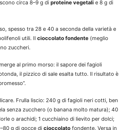
niscono circa 8–9 g di
proteine vegetali
e 8 g di
o, spesso tra 28 e 40 a seconda della varietà e
ifenoli utili. Il
cioccolato fondente
(meglio
no zuccheri.
 emerge al primo morso: il sapore dei fagioli
onda, il pizzico di sale esalta tutto. Il risultato è
promesso”.
care. Frulla liscio: 240 g di fagioli neri cotti, ben
 mela senza zucchero (o banana molto matura); 40
le o arachidi; 1 cucchiaino di lievito per dolci;
70–80 g di gocce di
cioccolato
fondente. Versa in