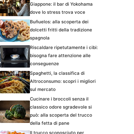
Giappone: il bar di Yokohama
dove lo stress trova voce
Buñuelos: alla scoperta dei
dolcetti fritti della tradizione
spagnola
Riscaldare ripetutamente i cibi:
bisogna fare attenzione alle
conseguenze
Spaghetti, la classifica di
Altroconsumo: scopri i migliori
sul mercato
Cucinare i broccoli senza il
classico odore sgradevole si
può: alla scoperta del trucco
della fetta di pane
Il trucco sconosciuto per