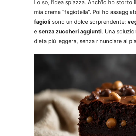
Lo so, l’idea spiazza. Anch’io ho storto
mia crema “fagiotella”. Poi ho assaggia
fagioli
sono un dolce sorprendente:
ve
e
senza zuccheri aggiunti
. Una soluzio
dieta più leggera, senza rinunciare al p