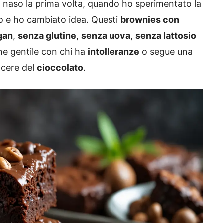
 il naso la prima volta, quando ho sperimentato la
to e ho cambiato idea. Questi
brownies con
gan
,
senza glutine
,
senza uova
,
senza lattosio
ne gentile con chi ha
intolleranze
o segue una
iacere del
cioccolato
.