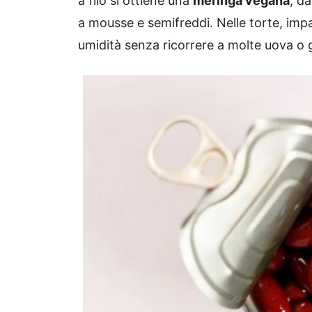
a filo si ottiene una
meringa vegana
, d
a mousse e semifreddi. Nelle torte, impa
umidità senza ricorrere a molte uova o g