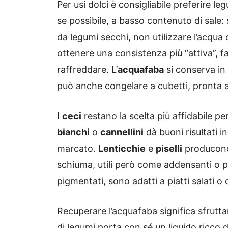
Per usi dolci è consigliabile preferire l
se possibile, a basso contenuto di sale:
da legumi secchi, non utilizzare l’acqua 
ottenere una consistenza più “attiva”, f
raffreddare. L’
acquafaba
si conserva in 
può anche congelare a cubetti, pronta al
I
ceci
restano la scelta più affidabile 
bianchi
o
cannellini
dà buoni risultati i
marcato.
Lenticchie
e
piselli
producono 
schiuma, utili però come addensanti o p
pigmentati, sono adatti a piatti salati o
Recuperare l’acquafaba significa sfrutt
di legumi porta con sé un liquido ricco d