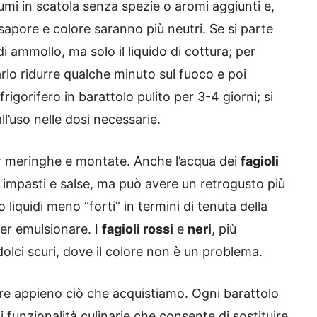
egumi in scatola senza spezie o aromi aggiunti e,
 sapore e colore saranno più neutri. Se si parte
di ammollo, ma solo il liquido di cottura; per
arlo ridurre qualche minuto sul fuoco e poi
frigorifero in barattolo pulito per 3-4 giorni; si
l’uso nelle dosi necessarie.
per meringhe e montate. Anche l’acqua dei
fagioli
n impasti e salse, ma può avere un retrogusto più
liquidi meno “forti” in termini di tenuta della
er emulsionare. I
fagioli rossi
e
neri
, più
 dolci scuri, dove il colore non è un problema.
are appieno ciò che acquistiamo. Ogni barattolo
i funzionalità culinarie che consente di sostituire