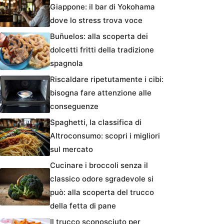
Giappone: il bar di Yokohama
dove lo stress trova voce
Buñuelos: alla scoperta dei
dolcetti fritti della tradizione
spagnola
Riscaldare ripetutamente i cibi:
bisogna fare attenzione alle
conseguenze
Spaghetti, la classifica di
Altroconsumo: scopri i migliori
sul mercato
Cucinare i broccoli senza il
classico odore sgradevole si
può: alla scoperta del trucco
della fetta di pane
Il trucco sconosciuto per