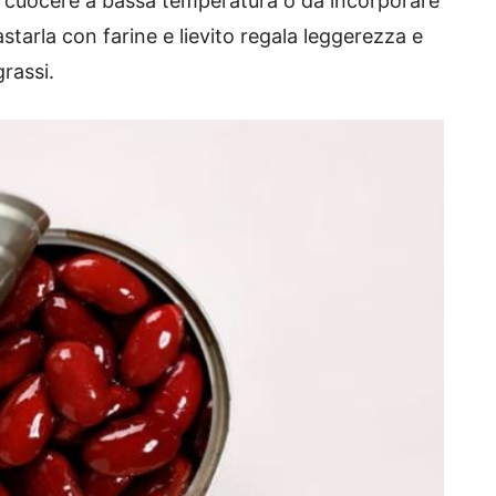
a cuocere a bassa temperatura o da incorporare
starla con farine e lievito regala leggerezza e
rassi.