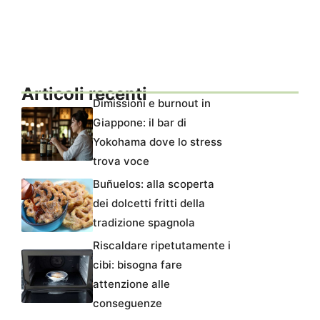
Articoli recenti
Dimissioni e burnout in
Giappone: il bar di
Yokohama dove lo stress
trova voce
Buñuelos: alla scoperta
dei dolcetti fritti della
tradizione spagnola
Riscaldare ripetutamente i
cibi: bisogna fare
attenzione alle
conseguenze