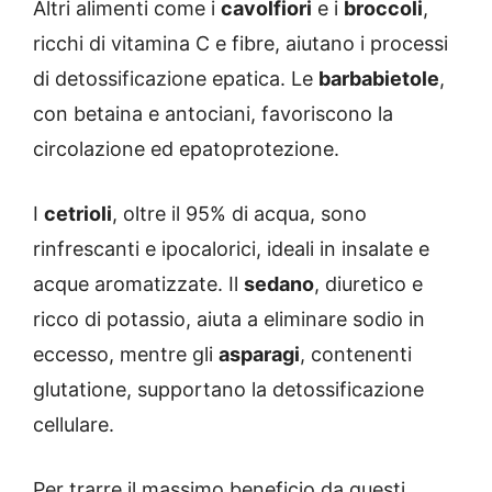
Altri alimenti come i
cavolfiori
e i
broccoli
,
ricchi di vitamina C e fibre, aiutano i processi
di detossificazione epatica. Le
barbabietole
,
con betaina e antociani, favoriscono la
circolazione ed epatoprotezione.
I
cetrioli
, oltre il 95% di acqua, sono
rinfrescanti e ipocalorici, ideali in insalate e
acque aromatizzate. Il
sedano
, diuretico e
ricco di potassio, aiuta a eliminare sodio in
eccesso, mentre gli
asparagi
, contenenti
glutatione, supportano la detossificazione
cellulare.
Per trarre il massimo beneficio da questi