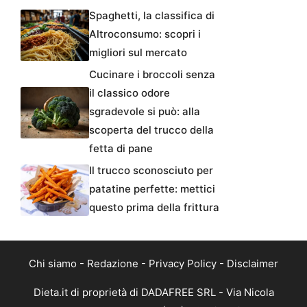
Spaghetti, la classifica di
Altroconsumo: scopri i
migliori sul mercato
Cucinare i broccoli senza
il classico odore
sgradevole si può: alla
scoperta del trucco della
fetta di pane
Il trucco sconosciuto per
patatine perfette: mettici
questo prima della frittura
Chi siamo
-
Redazione
-
Privacy Policy
-
Disclaimer
Dieta.it di proprietà di DADAFREE SRL - Via Nicola