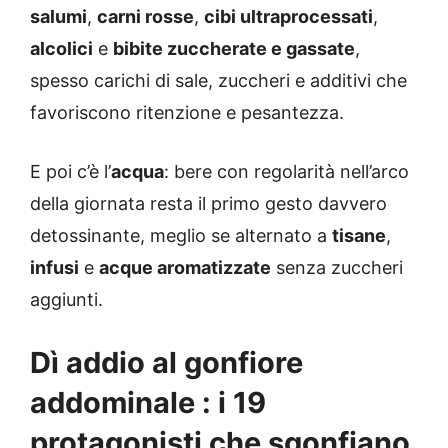
salumi
,
carni rosse
,
cibi ultraprocessati
,
alcolici
e
bibite zuccherate e gassate
,
spesso carichi di sale, zuccheri e additivi che
favoriscono ritenzione e pesantezza.
E poi c’è l’
acqua
: bere con regolarità nell’arco
della giornata resta il primo gesto davvero
detossinante, meglio se alternato a
tisane
,
infusi
e
acque aromatizzate
senza zuccheri
aggiunti.
Dì addio al gonfiore
addominale : i 19
protagonisti che sgonfiano