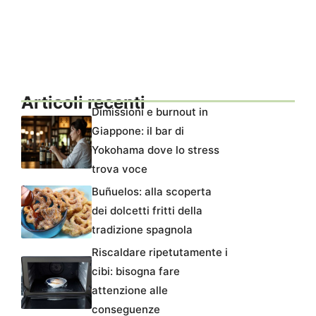
Articoli recenti
Dimissioni e burnout in
Giappone: il bar di
Yokohama dove lo stress
trova voce
Buñuelos: alla scoperta
dei dolcetti fritti della
tradizione spagnola
Riscaldare ripetutamente i
cibi: bisogna fare
attenzione alle
conseguenze