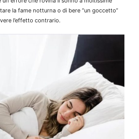
un errore che rovina il sonno a moltissime
itare la fame notturna o di bere “un goccetto”
vere l’effetto contrario.