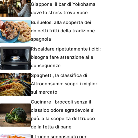
Giappone: il bar di Yokohama
dove lo stress trova voce
Buñuelos: alla scoperta dei
dolcetti fritti della tradizione
spagnola
Riscaldare ripetutamente i cibi:
bisogna fare attenzione alle
conseguenze
Spaghetti, la classifica di
Altroconsumo: scopri i migliori
sul mercato
Cucinare i broccoli senza il
classico odore sgradevole si
può: alla scoperta del trucco
della fetta di pane
Il trucco sconosciuto per