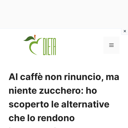
Vai
al
MENU
contenuto
Al caffè non rinuncio, ma
niente zucchero: ho
scoperto le alternative
che lo rendono