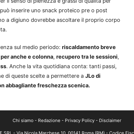
per il senso di pienezza e grassi di qualità per
a può inserire uno snack proteico pre o post
tino a digiuno dovrebbe ascoltare il proprio corpo
ta.
ferenza sul medio periodo:
riscaldamento breve
 per anche e colonna
,
recupero tra le sessioni
,
ess
. Anche la vita quotidiana conta: tanti passi,
eme di queste scelte a permettere a
JLo di
con abbagliante freschezza scenica.
Chi siamo
-
Redazione
-
Privacy Policy
-
Disclaimer
EE SRL - Via Nicola Marchese 10, 00141 Roma (RM) - Codice Fisc