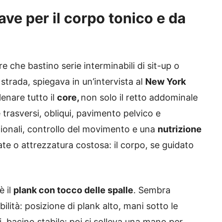
iave per il corpo tonico e da
re che bastino serie interminabili di sit-up o
 strada, spiegava in un’intervista al
New York
llenare tutto il
core,
non solo il retto addominale
trasversi, obliqui, pavimento pelvico e
ionali, controllo del movimento e una
nutrizione
te o attrezzatura costosa: il corpo, se guidato
è il
plank con tocco delle spalle
. Sembra
ilità: posizione di plank alto, mani sotto le
oni, bacino stabile; poi si solleva una mano per