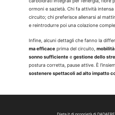
carboidrati integrali per l’energia, fibre 
ormoni e sazietà. Chi fa attività intens
circuito; chi preferisce allenarsi al mat
e reintrodurre poi una colazione comple
Infine, alcuni dettagli che fanno la dif
ma efficace
prima del circuito,
mobilità
sonno sufficiente
e
gestione dello str
postura corretta, pause attive. È l’insi
sostenere spettacoli ad alto impatto 
Dieta.it di proprietà di DADAFR