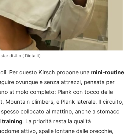
star di JLo ( Dieta.it)
coli. Per questo Kirsch propone una
mini-routine
eguire ovunque e senza attrezzi, pensata per
 uno stimolo completo: Plank con tocco delle
t, Mountain climbers, e Plank laterale. Il circuito,
e spesso collocato al mattino, anche a stomaco
 training
. La priorità resta la qualità
addome attivo, spalle lontane dalle orecchie,