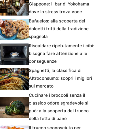
Giappone: il bar di Yokohama
dove lo stress trova voce
Buñuelos: alla scoperta dei
dolcetti fritti della tradizione
spagnola
Riscaldare ripetutamente i cibi:
bisogna fare attenzione alle
conseguenze
Spaghetti, la classifica di
Altroconsumo: scopri i migliori
sul mercato
Cucinare i broccoli senza il
classico odore sgradevole si
può: alla scoperta del trucco
della fetta di pane
Il trucco sconosciuto per