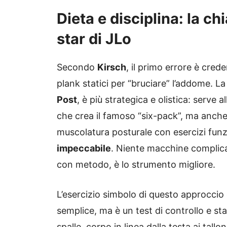
Dieta e disciplina: la ch
star di JLo
Secondo
Kirsch
, il primo errore è crede
plank statici per “bruciare” l’addome. La
Post
, è più strategica e olistica: serve a
che crea il famoso “six-pack”, ma anche 
muscolatura posturale con esercizi funz
impeccabile
. Niente macchine complica
con metodo, è lo strumento migliore.
L’esercizio simbolo di questo approccio 
semplice, ma è un test di controllo e stab
spalle, corpo in linea dalla testa ai tall