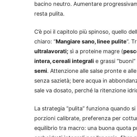
bacino neutro. Aumentare progressivame
resta pulita.
C’è poi il capitolo più spinoso, quello dell
chiaro: “
Mangiare sano, linee pulite
”. T
ultralavorati;
sì a proteine magre (
pesce
intera, cereali integrali
e grassi “buoni
semi
. Attenzione alle salse pronte e al
senza sazietà; bere acqua in abbondanza 
sale va dosato, perché la ritenzione idri
La strategia “pulita” funziona quando si 
porzioni calibrate, preferenza per cotture
equilibrio tra macro: una buona quota p