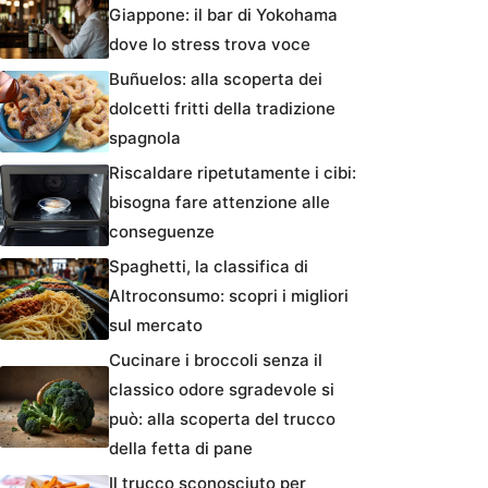
Giappone: il bar di Yokohama
dove lo stress trova voce
Buñuelos: alla scoperta dei
dolcetti fritti della tradizione
spagnola
Riscaldare ripetutamente i cibi:
bisogna fare attenzione alle
conseguenze
Spaghetti, la classifica di
Altroconsumo: scopri i migliori
sul mercato
Cucinare i broccoli senza il
classico odore sgradevole si
può: alla scoperta del trucco
della fetta di pane
Il trucco sconosciuto per