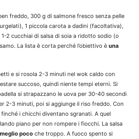
e ben freddo, 300 g di salmone fresco senza pelle
urgelati), 1 piccola carota a dadini (facoltativa),
 1-2 cucchiai di salsa di soia a ridotto sodio (o
esamo. La lista è corta perché l’obiettivo è
una
ubetti e si rosola 2-3 minuti nel wok caldo con
estare succoso, quindi niente tempi eterni. Si
 padella si strapazzano le uova per 30-40 secondi
per 2-3 minuti, poi si aggiunge il riso freddo. Con
a finché i chicchi diventano sgranati. A quel
ando piano per non rompere i fiocchi. La salsa
meglio poco
che troppo. A fuoco spento si