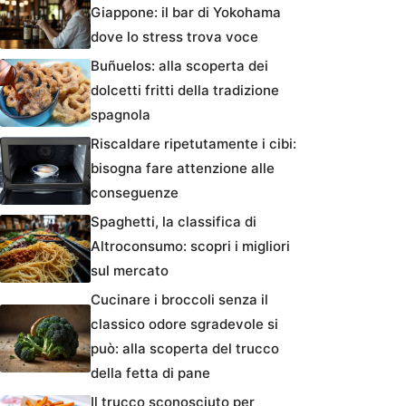
Giappone: il bar di Yokohama
dove lo stress trova voce
Buñuelos: alla scoperta dei
dolcetti fritti della tradizione
spagnola
Riscaldare ripetutamente i cibi:
bisogna fare attenzione alle
conseguenze
Spaghetti, la classifica di
Altroconsumo: scopri i migliori
sul mercato
Cucinare i broccoli senza il
classico odore sgradevole si
può: alla scoperta del trucco
della fetta di pane
Il trucco sconosciuto per