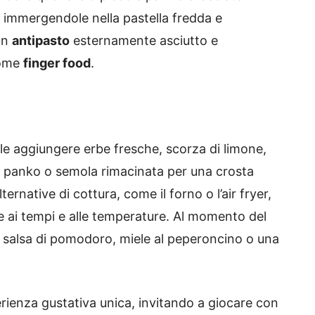
e immergendole nella pastella fredda e
 un
antipasto
esternamente asciutto e
come
finger food
.
ile aggiungere erbe fresche, scorza di limone,
re panko o semola rimacinata per una crosta
rnative di cottura, come il forno o l’air fryer,
e ai tempi e alle temperature. Al momento del
salsa di pomodoro, miele al peperoncino o una
rienza gustativa unica, invitando a giocare con