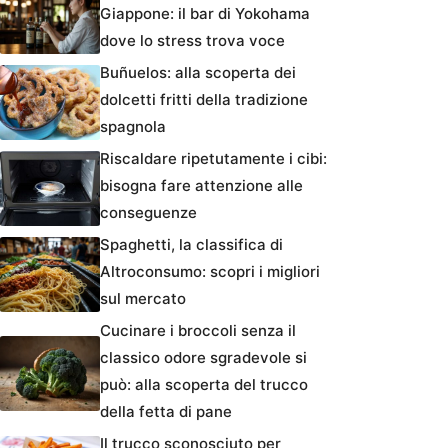
Giappone: il bar di Yokohama
dove lo stress trova voce
Buñuelos: alla scoperta dei
dolcetti fritti della tradizione
spagnola
Riscaldare ripetutamente i cibi:
bisogna fare attenzione alle
conseguenze
Spaghetti, la classifica di
Altroconsumo: scopri i migliori
sul mercato
Cucinare i broccoli senza il
classico odore sgradevole si
può: alla scoperta del trucco
della fetta di pane
Il trucco sconosciuto per