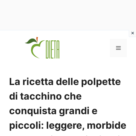
Vai
al
MENU
contenuto
La ricetta delle polpette
di tacchino che
conquista grandi e
piccoli: leggere, morbide