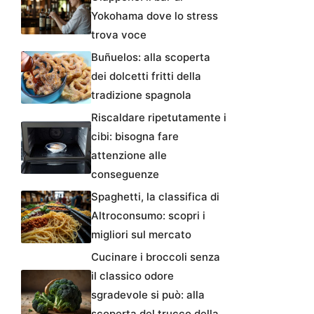
Yokohama dove lo stress
trova voce
Buñuelos: alla scoperta
dei dolcetti fritti della
tradizione spagnola
Riscaldare ripetutamente i
cibi: bisogna fare
attenzione alle
conseguenze
Spaghetti, la classifica di
Altroconsumo: scopri i
migliori sul mercato
Cucinare i broccoli senza
il classico odore
sgradevole si può: alla
scoperta del trucco della