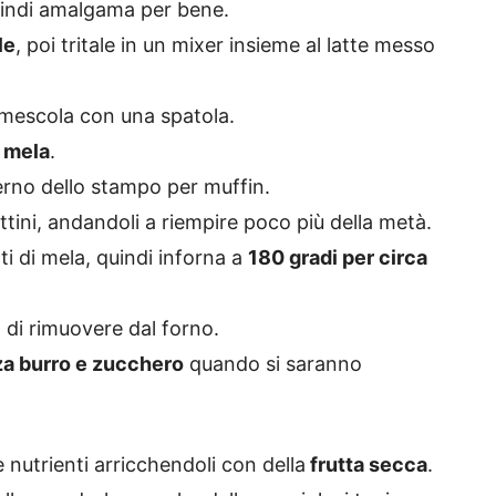
uindi amalgama per bene.
le
, poi tritale in un mixer insieme al latte messo
e mescola con una spatola.
a mela
.
interno dello stampo per muffin.
ottini, andandoli a riempire poco più della metà.
ti di mela, quindi inforna a
180 gradi per circa
 di rimuovere dal forno.
za burro e zucchero
quando si saranno
 nutrienti arricchendoli con della
frutta secca
.