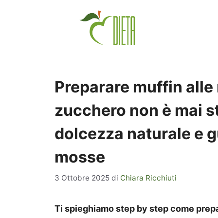
Vai
al
contenuto
Preparare muffin alle
zucchero non è mai st
dolcezza naturale e g
mosse
3 Ottobre 2025
di
Chiara Ricchiuti
Ti spieghiamo step by step come prepa