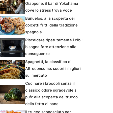
Giappone: il bar di Yokohama
dove lo stress trova voce
Buñuelos: alla scoperta dei
dolcetti fritti della tradizione
spagnola
Riscaldare ripetutamente i cibi:
bisogna fare attenzione alle
conseguenze
Spaghetti, la classifica di
Altroconsumo: scopri i migliori
sul mercato
Cucinare i broccoli senza il
classico odore sgradevole si
può: alla scoperta del trucco
della fetta di pane
Il trucco sconosciuto per