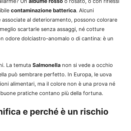
’allarme? Un
albume rosso
o rosato, o con riflessi
ibile
contaminazione batterica
. Alcuni
 associate al deterioramento, possono colorare
 meglio scartarle senza assaggi, né cotture
con odore dolciastro-anomalo o di cantina: è un
ni. La temuta
Salmonella
non si vede a occhio
la può sembrare perfetto. In Europa, le uova
ezioni alimentari, ma il colore non è una prova né
e buone pratiche contano più della fortuna.
ifica e perché è un rischio