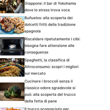
Giappone: il bar di Yokohama
dove lo stress trova voce
Buñuelos: alla scoperta dei
dolcetti fritti della tradizione
spagnola
Riscaldare ripetutamente i cibi:
bisogna fare attenzione alle
conseguenze
Spaghetti, la classifica di
Altroconsumo: scopri i migliori
sul mercato
Cucinare i broccoli senza il
classico odore sgradevole si
può: alla scoperta del trucco
della fetta di pane
Il trucco sconosciuto per