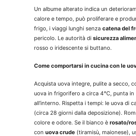
Un albume alterato indica un deterioram
calore e tempo, può proliferare e produ
frigo, i viaggi lunghi senza
catena del f
pericolo. Le autorità di
sicurezza alime
rosso o iridescente si buttano.
Come comportarsi in cucina con le uo
Acquista uova integre, pulite a secco, co
uova in frigorifero a circa 4°C, punta in
all’interno. Rispetta i tempi: le uova d
(circa 28 giorni dalla deposizione). Romp
colore e odore. Se il bianco è
rosato/ro
con
uova crude
(tiramisù, maionese), u