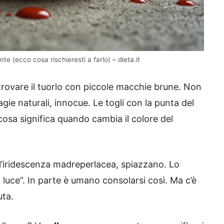
 (ecco cosa rischieresti a farlo) – dieta.it
i trovare il tuorlo con piccole macchie brune. Non
e naturali, innocue. Le togli con la punta del
: cosa significa quando cambia il colore del
l’iridescenza madreperlacea, spiazzano. Lo
lla luce”. In parte è umano consolarsi così. Ma c’è
uta.