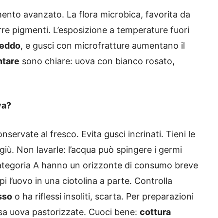
ento avanzato. La flora microbica, favorita da
rre pigmenti. L’esposizione a temperature fuori
reddo
, e gusci con microfratture aumentano il
ntare
sono chiare: uova con bianco rosato,
va?
nservate al fresco. Evita gusci incrinati. Tieni le
 giù. Non lavarle: l’acqua può spingere i germi
i categoria A hanno un orizzonte di consumo breve
i l’uovo in una ciotolina a parte. Controlla
sso
o ha riflessi insoliti, scarta. Per preparazioni
sa uova pastorizzate. Cuoci bene:
cottura