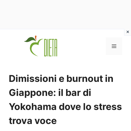
Vai
al
MENU
contenuto
Dimissioni e burnout in
Giappone: il bar di
Yokohama dove lo stress
trova voce