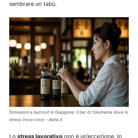
sembrare un tabù.
Dimissioni e burnout in Giappone: il bar di Yokohama dove lo
stress trova voce – dieta.it
Lo
stress lavorativo
non è un’eccezione. In