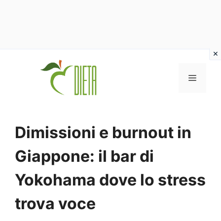
Vai
al
MENU
contenuto
Dimissioni e burnout in
Giappone: il bar di
Yokohama dove lo stress
trova voce