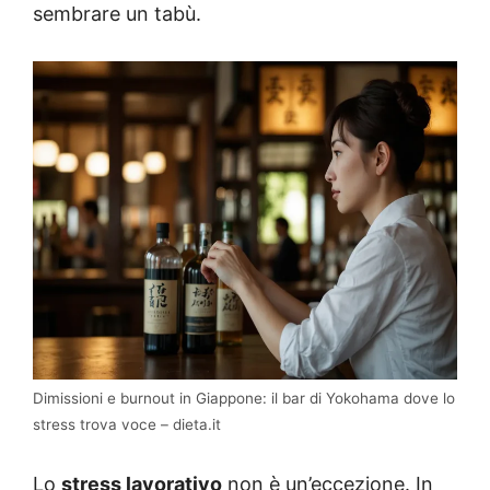
sembrare un tabù.
Dimissioni e burnout in Giappone: il bar di Yokohama dove lo
stress trova voce – dieta.it
Lo
stress lavorativo
non è un’eccezione. In