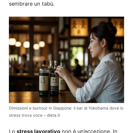
sembrare un tabù.
Dimissioni e burnout in Giappone: il bar di Yokohama dove lo
stress trova voce – dieta.it
Lo
stress lavorativo
non è un’eccezione. In