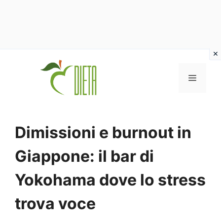
Vai
al
MENU
contenuto
Dimissioni e burnout in
Giappone: il bar di
Yokohama dove lo stress
trova voce